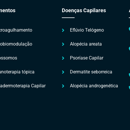
mentos
Doenças Capilares
croagulhamento
Eflúvio Telógeno
tobiomodulação
Alopécia areata
ossomos
Psoríase Capilar
noterapia tópica
Dermatite seborreica
radermoterapia Capilar
Alopécia androgenética