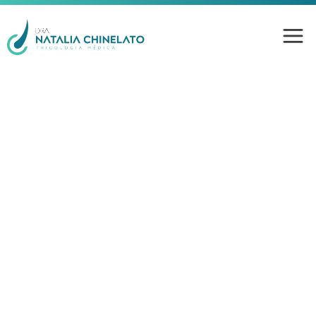
Médico Tricologista
em Campinas-SP