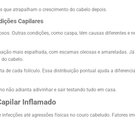
zes que atrapalham o crescimento do cabelo depois.
ndições Capilares
pilosos. Outras condições, como caspa, têm causas diferentes 
lamação mais espalhada, com escamas oleosas e amareladas. Já 
 do cabelo.
lta de cada folículo. Essa distribuição pontual ajuda a diferenc
mo não adianta adivinhar e sair testando tudo em casa.
Capilar Inflamado
e infecções até agressões físicas no couro cabeludo. Fatores i