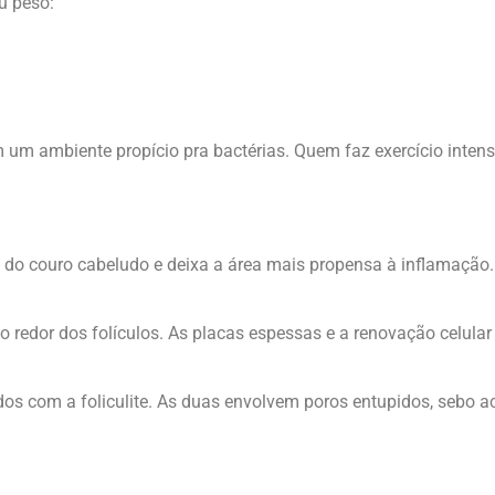
 peso:
um ambiente propício pra bactérias. Quem faz exercício intens
ra do couro cabeludo e deixa a área mais propensa à inflamaçã
 redor dos folículos. As placas espessas e a renovação celula
s com a foliculite. As duas envolvem poros entupidos, sebo a