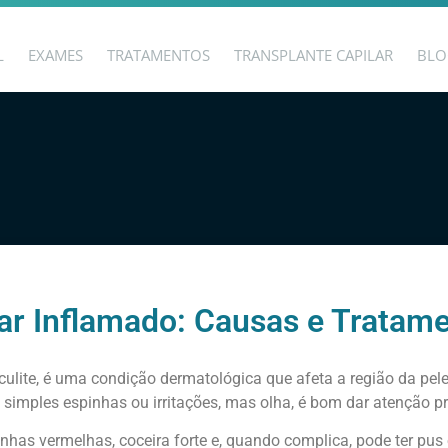
L
EXAMES
TRATAMENTOS
TRANSPLANTE CAPILAR
BLO
lar Inflamado: Causas e Tratam
iculite, é uma condição dermatológica que afeta a região da pele
imples espinhas ou irritações, mas olha, é bom dar atenção pr
nhas vermelhas, coceira forte e, quando complica, pode ter pus 