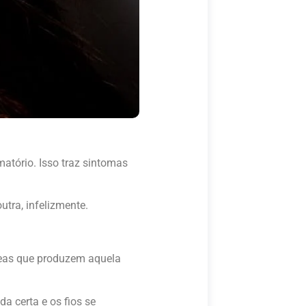
matório. Isso traz sintomas
tra, infelizmente.
áceas que produzem aquela
a certa e os fios se