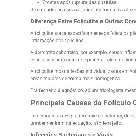
Crostas após ruptura das pústulas
Se o quadro fica severo, pode até formar cicatri
Diferença Entre Foliculite e Outras Co
A foliculite ataca especificamente os folículos 
inflamação dos folículos.
A dermatite seborreica, por exemplo, causa inf
espessas e prateadas que podem ir além da linha
A foliculite mostra lesões individualizadas em vo
áreas maiores de forma mais homogênea.
Pra fechar o diagnóstico, só um tricologista mes
Principais Causas do Folículo 
Tem várias razões pra um folículo inflamar, desd
também entram na equação, não tem jeito.
Infecções Bacterianas e Virais