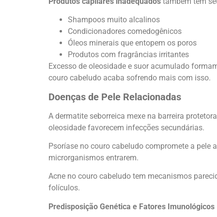
Produtos capilares inadequados
também têm seu
Shampoos muito alcalinos
Condicionadores comedogênicos
Óleos minerais que entopem os poros
Produtos com fragrâncias irritantes
Excesso de oleosidade e suor acumulado formam 
couro cabeludo acaba sofrendo mais com isso.
Doenças de Pele Relacionadas
A dermatite seborreica mexe na barreira proteto
oleosidade favorecem infecções secundárias.
Psoríase no couro cabeludo compromete a pele ao
microrganismos entrarem.
Acne no couro cabeludo tem mecanismos parecido
folículos.
Predisposição Genética e Fatores Imunológicos