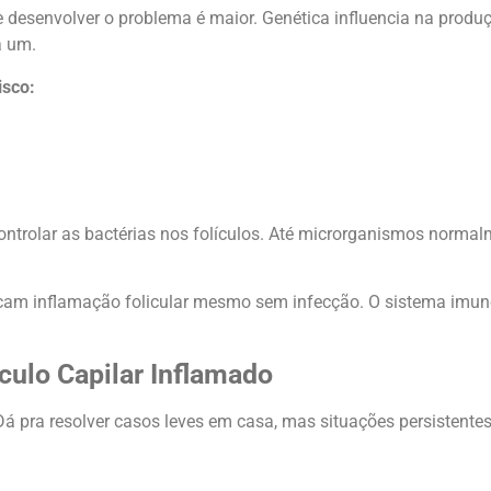
de desenvolver o problema é maior. Genética influencia na produç
a um.
isco:
ontrolar as bactérias nos folículos. Até microrganismos norma
ocam inflamação folicular mesmo sem infecção. O sistema imu
culo Capilar Inflamado
á pra resolver casos leves em casa, mas situações persistente